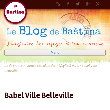
Imaginaire des voyages si loin si proche
Menu
Aller
au
Île de France
>
Journée Mondiale des Réfugiés à Paris
>
Babel Ville
Belleville
contenu
Babel Ville Belleville