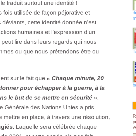
e traduit surtout une identité !
ois utilisée de façon péjorative et
d
m
déviants, cette identité donnée n’est
actions humaines et l’expression d’un
peut lire dans leurs regards qui nous
ommes ou que nous prétendons être ou
T
nt sur le fait que
« Chaque minute, 20
b
onner pour échapper à la guerre, à la
ns le but de se mettre en sécurité »
.
ée Générale des Nations Unies a pris
R
e mettre en place, à travers une résolution,
p
giés.
Laquelle sera célébrée chaque
v