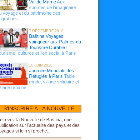
Val de Marne
Aux
sources de l’imaginaire
u voyage et du patrimoine des
igrations
7 DÉCEMBRE 2018
Baština Voyages
vainqueur aux Palmes du
Tourisme Durable !
ourisme, cultures et lien social à Paris
18 JUIN 2018
Journée Mondiale des
Réfugiés à Paris
Table
ronde, village solidaire et
alade urbaine
S'INSCRIRE À LA NOUVELLE
ecevez la Nouvelle de Baština, une
ublication sur l'actualité des pays et des
oyages si loin si proche...