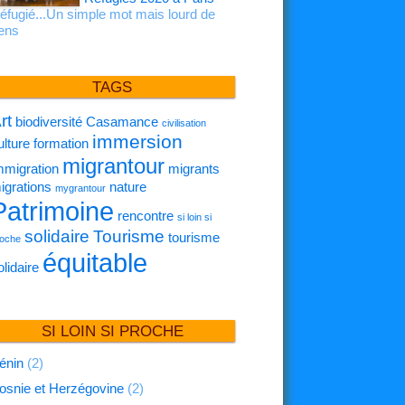
éfugié...Un simple mot mais lourd de
ens
TAGS
rt
biodiversité
Casamance
civilisation
immersion
ulture
formation
migrantour
mmigration
migrants
igrations
nature
mygrantour
Patrimoine
rencontre
si loin si
solidaire
Tourisme
tourisme
oche
équitable
olidaire
SI LOIN SI PROCHE
énin
(2)
osnie et Herzégovine
(2)