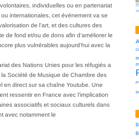
R
olontaires, individuelles ou en partenariat
s
s ou internationales, cet événement va se
valorisation de l’art, et des cultures des
te de fond et/ou de dons afin d’améliorer le
A
core plus vulnérables aujourd’hui avec la
c
i
m
iat des Nations Unies pour les réfugiés a
ec la Société de Musique de Chambre des
pr
el en direct sur sa chaîne Youtube. Une
s
nt ressentir en France avec l’implication
es associatifs et sociaux culturels dans
nt avec notamment le
B
B