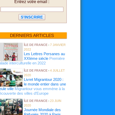
Entrez votre email :
DERNIERS ARTICLES
ÎLE DE FRANCE
•
7 JANVIER
2022
Les Lettres Persanes au
XXIème siècle
Première
alade interculturelle en 2022
ÎLE DE FRANCE
•
4 JUILLET
2020
Livret Migrantour 2020 :
le monde entier dans une
eule ville
Migrantour vous emmène à la
écouverte des villes d’Europe
ÎLE DE FRANCE
•
23 JUIN
2020
Journée Mondiale des
Réfugiés 2020 à Paris