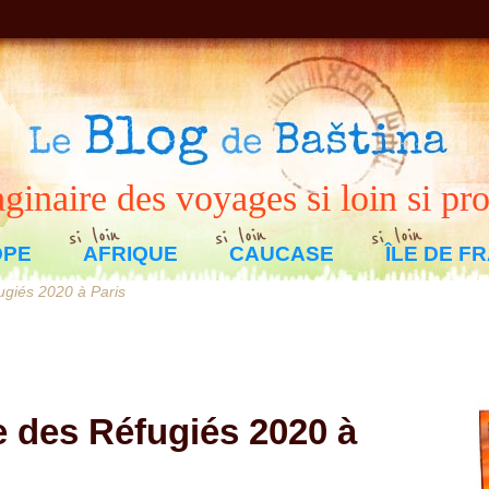
ginaire des voyages si loin si pr
Aller
OPE
AFRIQUE
CAUCASE
ÎLE DE F
au
CROATIE
BÉNIN
BURKINA FASO
MONTENEGRO
MALI
GÉORGIE
SÉNÉGAL
contenu
giés 2020 à Paris
TOGO
 des Réfugiés 2020 à