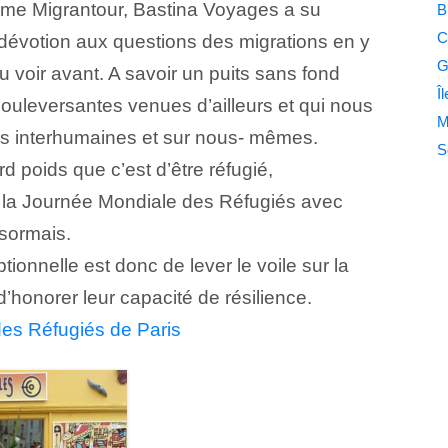
me Migrantour, Bastina Voyages a su
B
C
dévotion aux questions des migrations en y
G
 voir avant. A savoir un puits sans fond
Î
 bouleversantes venues d’ailleurs et qui nous
M
ons interhumaines et sur nous- mêmes.
S
d poids que c’est d’être réfugié,
ré la Journée Mondiale des Réfugiés avec
ésormais.
tionnelle est donc de lever le voile sur la
d’honorer leur capacité de résilience.
des Réfugiés de Paris