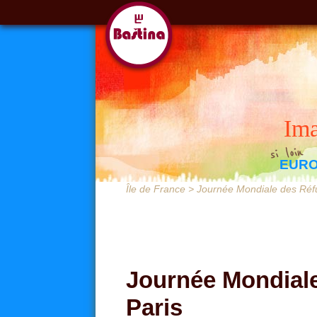
Ima
EUR
BOSNIE ET HERZÉGOVINE
ALGÉRIE
Île de France
>
Journée Mondiale des Réfu
Journée Mondiale
Paris