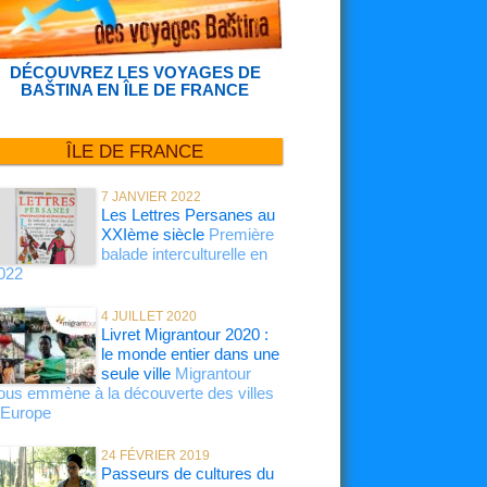
DÉCOUVREZ LES VOYAGES DE
BAŠTINA EN ÎLE DE FRANCE
ÎLE DE FRANCE
7 JANVIER 2022
Les Lettres Persanes au
XXIème siècle
Première
balade interculturelle en
022
4 JUILLET 2020
Livret Migrantour 2020 :
le monde entier dans une
seule ville
Migrantour
ous emmène à la découverte des villes
’Europe
24 FÉVRIER 2019
Passeurs de cultures du