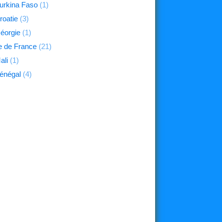
urkina Faso
(1)
roatie
(3)
éorgie
(1)
le de France
(21)
ali
(1)
énégal
(4)