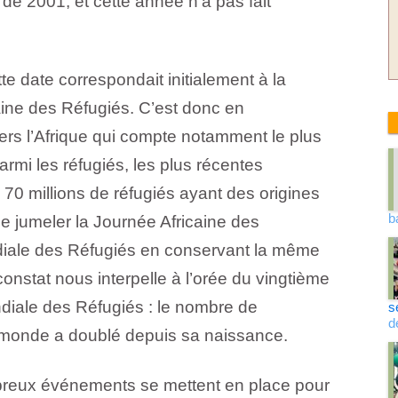
ir de 2001, et cette année n’a pas fait
tte date correspondait initialement à la
aine des Réfugiés. C’est donc en
ers l’Afrique qui compte notamment le plus
mi les réfugiés, les plus récentes
 70 millions de réfugiés ayant des origines
b
de jumeler la Journée Africaine des
iale des Réfugiés en conservant la même
nstat nous interpelle à l’orée du vingtième
diale des Réfugiés : le nombre de
s
d
monde a doublé depuis sa naissance.
breux événements se mettent en place pour