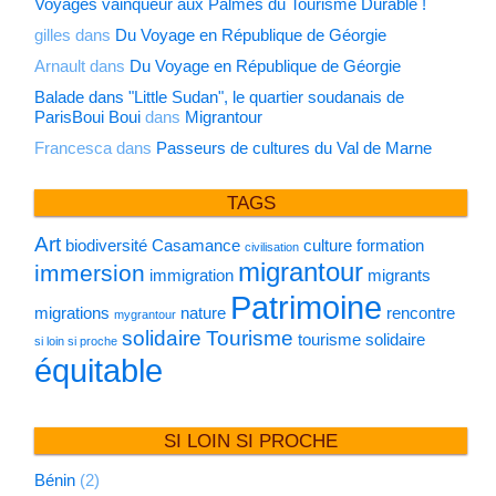
Voyages vainqueur aux Palmes du Tourisme Durable !
gilles
dans
Du Voyage en République de Géorgie
Arnault
dans
Du Voyage en République de Géorgie
Balade dans "Little Sudan", le quartier soudanais de
ParisBoui Boui
dans
Migrantour
Francesca
dans
Passeurs de cultures du Val de Marne
TAGS
Art
biodiversité
Casamance
culture
formation
civilisation
migrantour
immersion
immigration
migrants
Patrimoine
migrations
nature
rencontre
mygrantour
solidaire
Tourisme
tourisme solidaire
si loin si proche
équitable
SI LOIN SI PROCHE
Bénin
(2)