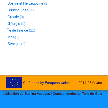
Bosnie et Herzégovine
(2)
Burkina Faso
(1)
Croatie
(3)
Géorgie
(1)
Île de France
(21)
Mali
(1)
Sénégal
(4)
Co-funded by European Union
2014-26 © Une
publication de
Baština Voyages
| Conception/design
Toile de Guis