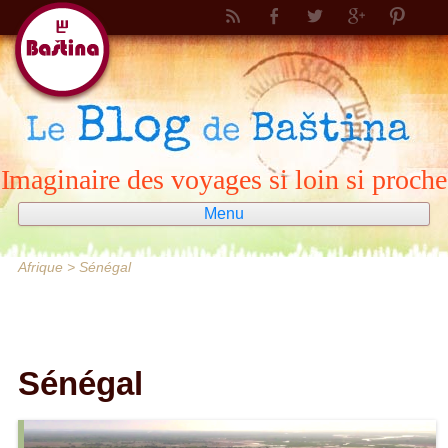
Imaginaire des voyages si loin si proche
Menu
Aller
au
contenu
Afrique
>
Sénégal
Sénégal