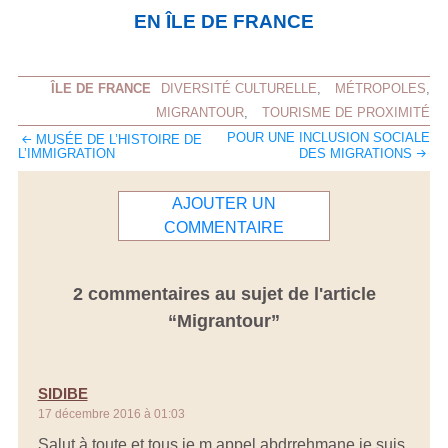
EN ÎLE DE FRANCE
ÎLE DE FRANCE
DIVERSITÉ CULTURELLE
,
MÉTROPOLES
,
MIGRANTOUR
,
TOURISME DE PROXIMITÉ
NAVIGATION
POUR UNE INCLUSION SOCIALE
MUSÉE DE L’HISTOIRE DE
DES
L’IMMIGRATION
DES MIGRATIONS
ARTICLES
AJOUTER UN
COMMENTAIRE
2 commentaires au sujet de l'article
“
Migrantour
”
SIDIBE
17 décembre 2016 à 01:03
Salut à toute et tous je m appel abdrrehmane je suis