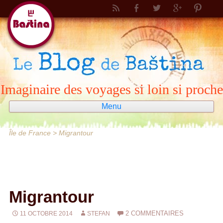
Imaginaire des voyages si loin si proche
Menu
Aller
au
Île de France
>
Migrantour
contenu
Migrantour
2 COMMENTAIRES
11 OCTOBRE 2014
STEFAN