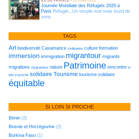
ÎLE DE FRANCE
•
23 JUIN 2020
Journée Mondiale des Réfugiés 2020 à
Paris
Réfugié...Un simple mot mais lourd de
sens
TAGS
Art
biodiversité
Casamance
culture
formation
civilisation
migrantour
immersion
immigration
migrants
Patrimoine
migrations
nature
rencontre
mygrantour
si
solidaire
Tourisme
tourisme solidaire
loin si proche
équitable
SI LOIN SI PROCHE
Bénin
(2)
Bosnie et Herzégovine
(2)
Burkina Faso
(1)