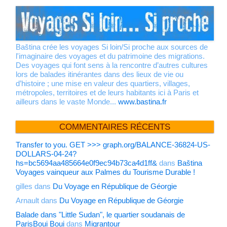
Baština crée les voyages Si loin/Si proche aux sources de
l'imaginaire des voyages et du patrimoine des migrations.
Des voyages qui font sens à la rencontre d’autres cultures
lors de balades itinérantes dans des lieux de vie ou
d’histoire ; une mise en valeur des quartiers, villages,
métropoles, territoires et de leurs habitants ici à Paris et
ailleurs dans le vaste Monde...
www.bastina.fr
COMMENTAIRES RÉCENTS
Transfer to you. GET >>> graph.org/BALANCE-36824-US-
DOLLARS-04-24?
hs=bc5694aa485664e0f9ec94b73ca4d1ff&
dans
Baština
Voyages vainqueur aux Palmes du Tourisme Durable !
gilles
dans
Du Voyage en République de Géorgie
Arnault
dans
Du Voyage en République de Géorgie
Balade dans "Little Sudan", le quartier soudanais de
ParisBoui Boui
dans
Migrantour