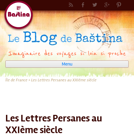
Imaginaire des voyages si loin si proche
Menu
Aller
au
Île de France
>
Les Lettres Persanes au XXIème siècle
contenu
Les Lettres Persanes au
XXIème siècle