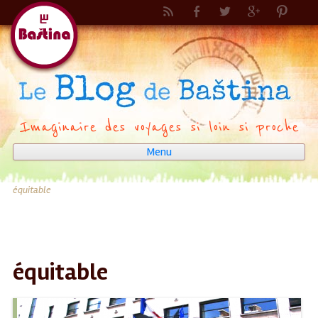
Imaginaire des voyages si loin si proche
Menu
Aller
au
contenu
équitable
équitable