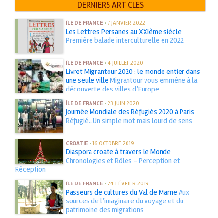
DERNIERS ARTICLES
ÎLE DE FRANCE
•
7 JANVIER 2022
Les Lettres Persanes au XXIème siècle
Première balade interculturelle en 2022
ÎLE DE FRANCE
•
4 JUILLET 2020
Livret Migrantour 2020 : le monde entier dans
une seule ville
Migrantour vous emmène à la
découverte des villes d’Europe
ÎLE DE FRANCE
•
23 JUIN 2020
Journée Mondiale des Réfugiés 2020 à Paris
Réfugié...Un simple mot mais lourd de sens
CROATIE
•
16 OCTOBRE 2019
Diaspora croate à travers le Monde
Chronologies et Rôles - Perception et
Réception
ÎLE DE FRANCE
•
24 FÉVRIER 2019
Passeurs de cultures du Val de Marne
Aux
sources de l’imaginaire du voyage et du
patrimoine des migrations