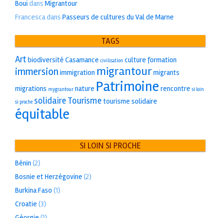
Boui
dans
Migrantour
Francesca
dans
Passeurs de cultures du Val de Marne
TAGS
Art
biodiversité
Casamance
culture
formation
civilisation
migrantour
immersion
immigration
migrants
Patrimoine
migrations
nature
rencontre
mygrantour
si loin
solidaire
Tourisme
tourisme solidaire
si proche
équitable
SI LOIN SI PROCHE
Bénin
(2)
Bosnie et Herzégovine
(2)
Burkina Faso
(1)
Croatie
(3)
Géorgie
(1)