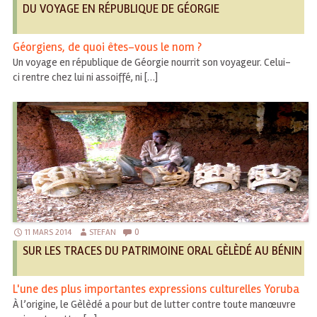
DU VOYAGE EN RÉPUBLIQUE DE GÉORGIE
Géorgiens, de quoi êtes-vous le nom ?
Un voyage en république de Géorgie nourrit son voyageur. Celui-
ci rentre chez lui ni assoiffé, ni […]
0
11 MARS 2014
STEFAN
SUR LES TRACES DU PATRIMOINE ORAL GÈLÈDÉ AU BÉNIN
L'une des plus importantes expressions culturelles Yoruba
À l’origine, le Gèlèdé a pour but de lutter contre toute manœuvre