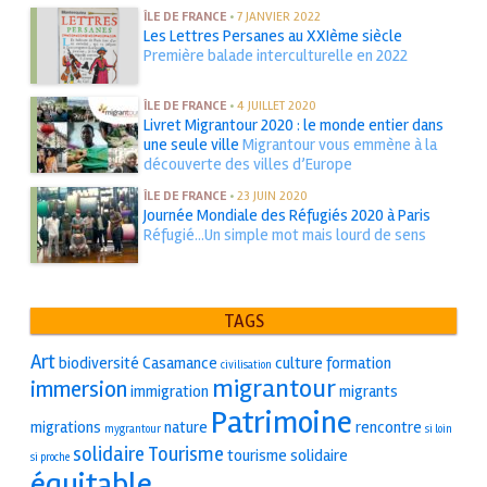
ÎLE DE FRANCE
•
7 JANVIER 2022
Les Lettres Persanes au XXIème siècle
Première balade interculturelle en 2022
ÎLE DE FRANCE
•
4 JUILLET 2020
Livret Migrantour 2020 : le monde entier dans
une seule ville
Migrantour vous emmène à la
découverte des villes d’Europe
ÎLE DE FRANCE
•
23 JUIN 2020
Journée Mondiale des Réfugiés 2020 à Paris
Réfugié...Un simple mot mais lourd de sens
TAGS
Art
biodiversité
Casamance
culture
formation
civilisation
migrantour
immersion
immigration
migrants
Patrimoine
migrations
nature
rencontre
mygrantour
si loin
solidaire
Tourisme
tourisme solidaire
si proche
équitable