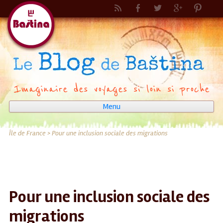
Imaginaire des voyages si loin si proche
Menu
Aller
au
Île de France
>
Pour une inclusion sociale des migrations
contenu
Pour une inclusion sociale des
migrations