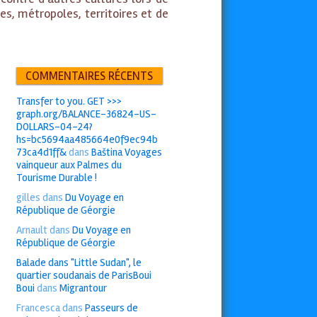
ges, métropoles, territoires et de
COMMENTAIRES RÉCENTS
Transfer to you. GET >>>
graph.org/BALANCE-36824-US-
DOLLARS-04-24?
hs=bc5694aa485664e0f9ec94b
73ca4d1ff&
dans
Baština Voyages
vainqueur aux Palmes du
Tourisme Durable !
gilles
dans
Du Voyage en
République de Géorgie
Arnault
dans
Du Voyage en
République de Géorgie
Balade dans "Little Sudan", le
quartier soudanais de ParisBoui
Boui
dans
Migrantour
Francesca
dans
Passeurs de