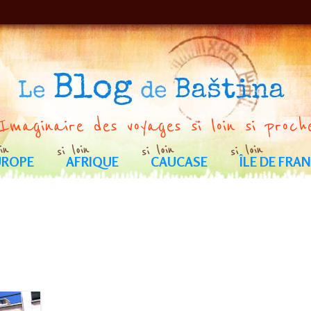
Imaginaire des voyages si loin si proch
Aller
au
contenu
UROPE
AFRIQUE
CAUCASE
ÎLE DE FRA
IE
CROATIE
BÉNIN
BURKINA FASO
MONTENEGRO
MALI
GÉORGIE
SÉNÉGAL
TOGO