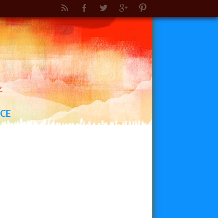
e
NCE