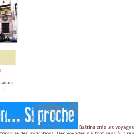
t
grantour
[…]
Baština crée les voyages 
trimoine des migrations. Des voyages qui font sens à la ren