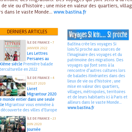
de vie ou d’histoire ; une mise en valeur des quartiers, villa
urs dans le vaste Monde...
www.bastina.fr
DERNIERS ARTICLES
ÎLE DE FRANCE
•
7
Baština crée les voyages Si
JANVIER 2022
loin/Si proche aux sources de
Les Lettres
l'imaginaire des voyages et du
Persanes au
patrimoine des migrations. Des
XIème siècle
Première balade
voyages qui font sens à la
nterculturelle en 2022
rencontre d’autres cultures lors
de balades itinérantes dans des
ÎLE DE FRANCE
•
4
lieux de vie ou d’histoire ; une
JUILLET 2020
mise en valeur des quartiers,
Livret
villages, métropoles, territoires
Migrantour 2020
et de leurs habitants ici à Paris et
 le monde entier dans une seule
ailleurs dans le vaste Monde...
lle
Migrantour vous emmène à
www.bastina.fr
a découverte des villes d’Europe
ÎLE DE FRANCE
•
23
JUIN 2020
Journée