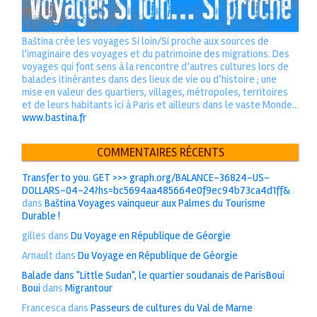
Baština crée les voyages Si loin/Si proche aux sources de
l'imaginaire des voyages et du patrimoine des migrations. Des
voyages qui font sens à la rencontre d’autres cultures lors de
balades itinérantes dans des lieux de vie ou d’histoire ; une
mise en valeur des quartiers, villages, métropoles, territoires
et de leurs habitants ici à Paris et ailleurs dans le vaste Monde...
www.bastina.fr
COMMENTAIRES RÉCENTS
Transfer to you. GET >>> graph.org/BALANCE-36824-US-
DOLLARS-04-24?hs=bc5694aa485664e0f9ec94b73ca4d1ff&
dans
Baština Voyages vainqueur aux Palmes du Tourisme
Durable !
gilles
dans
Du Voyage en République de Géorgie
Arnault
dans
Du Voyage en République de Géorgie
Balade dans "Little Sudan", le quartier soudanais de ParisBoui
Boui
dans
Migrantour
Francesca
dans
Passeurs de cultures du Val de Marne