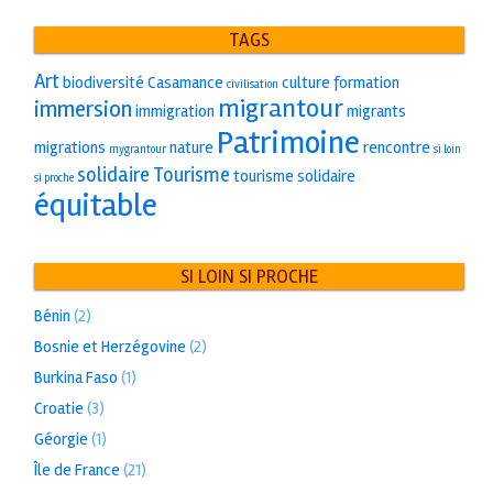
TAGS
Art
biodiversité
Casamance
culture
formation
civilisation
migrantour
immersion
immigration
migrants
Patrimoine
migrations
nature
rencontre
mygrantour
si loin
solidaire
Tourisme
tourisme solidaire
si proche
équitable
SI LOIN SI PROCHE
Bénin
(2)
Bosnie et Herzégovine
(2)
Burkina Faso
(1)
Croatie
(3)
Géorgie
(1)
Île de France
(21)