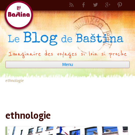
Imaginaire des voyages si loin si proche
Menu
Aller
au
contenu
ethnologie
ethnologie