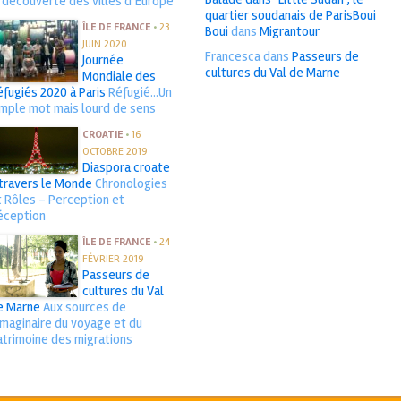
a découverte des villes d’Europe
quartier soudanais de ParisBoui
ÎLE DE FRANCE
•
23
Boui
dans
Migrantour
JUIN 2020
Francesca
dans
Passeurs de
Journée
cultures du Val de Marne
Mondiale des
éfugiés 2020 à Paris
Réfugié...Un
imple mot mais lourd de sens
CROATIE
•
16
OCTOBRE 2019
Diaspora croate
 travers le Monde
Chronologies
t Rôles - Perception et
éception
ÎLE DE FRANCE
•
24
FÉVRIER 2019
Passeurs de
cultures du Val
e Marne
Aux sources de
’imaginaire du voyage et du
atrimoine des migrations