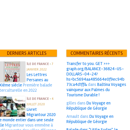
DERNIERS ARTICLES
COMMENTAIRES RÉCENTS
Transfer to you. GET >>>
ÎLE DE FRANCE
•
7
graph.org/BALANCE-36824-US-
JANVIER 2022
DOLLARS-04-24?
Les Lettres
hs=bc5694aa485664e0f9ec94b
Persanes au
73ca4d1ff&
dans
Baština Voyages
XIème siècle
Première balade
vainqueur aux Palmes du
nterculturelle en 2022
Tourisme Durable !
ÎLE DE FRANCE
•
4
gilles
dans
Du Voyage en
JUILLET 2020
République de Géorgie
Livret
Migrantour 2020
Arnault
dans
Du Voyage en
 le monde entier dans une seule
République de Géorgie
lle
Migrantour vous emmène à
Balade dans "Little Sudan", le