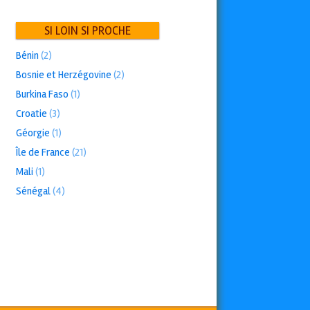
SI LOIN SI PROCHE
Bénin
(2)
Bosnie et Herzégovine
(2)
Burkina Faso
(1)
Croatie
(3)
Géorgie
(1)
Île de France
(21)
Mali
(1)
Sénégal
(4)