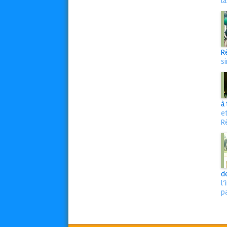
l
R
s
à
e
R
d
l
p