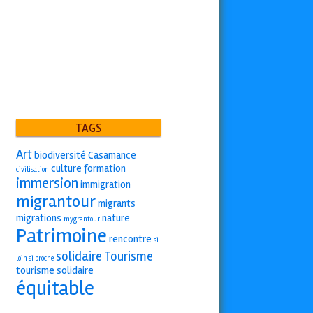
TAGS
Art
biodiversité
Casamance
culture
formation
civilisation
immersion
immigration
migrantour
migrants
migrations
nature
mygrantour
Patrimoine
rencontre
si
solidaire
Tourisme
loin si proche
tourisme solidaire
équitable