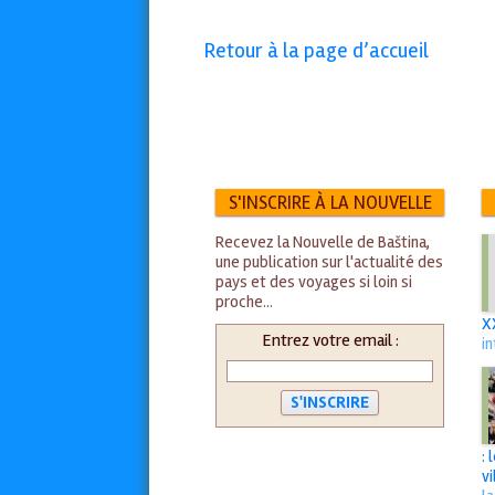
Retour à la page d’accueil
S'INSCRIRE À LA NOUVELLE
Recevez la Nouvelle de Baština,
une publication sur l'actualité des
pays et des voyages si loin si
proche...
X
Entrez votre email :
i
:
vi