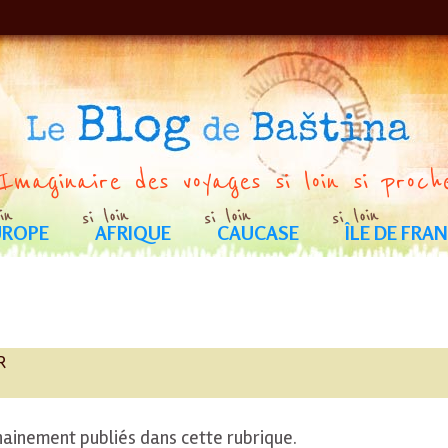
Imaginaire des voyages si loin si proch
Aller
au
contenu
UROPE
AFRIQUE
CAUCASE
ÎLE DE FRA
IE
CROATIE
BÉNIN
BURKINA FASO
MONTENEGRO
MALI
GÉORGIE
SÉNÉGAL
TOGO
R
hainement publiés dans cette rubrique.