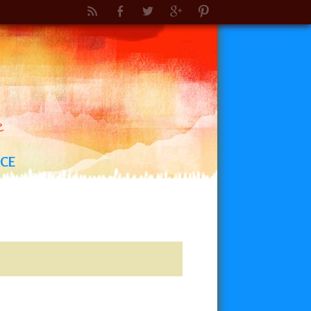
e
NCE