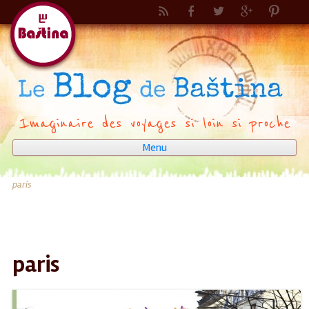
Imaginaire des voyages si loin si proche
Menu
Aller
au
contenu
paris
paris