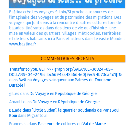
Baština crée les voyages Si loin/Si proche aux sources de
l'imaginaire des voyages et du patrimoine des migrations. Des
voyages qui font sens à la rencontre d’autres cultures lors de
balades itinérantes dans des lieux de vie ou d’histoire ; une
mise en valeur des quartiers, villages, métropoles, territoires
et de leurs habitants ici à Paris et ailleurs dans le vaste Monde...
www.bastina.fr
COMMENTAIRES RÉCENTS
Transfer to you. GET >>> graph.org/BALANCE-36824-US-
DOLLARS-04-24?hs=bc5694aa485664e0f9ec94b73ca4d1ff&
dans
Baština Voyages vainqueur aux Palmes du Tourisme
Durable !
gilles
dans
Du Voyage en République de Géorgie
Arnault
dans
Du Voyage en République de Géorgie
Balade dans "Little Sudan", le quartier soudanais de ParisBoui
Boui
dans
Migrantour
Francesca
dans
Passeurs de cultures du Val de Marne