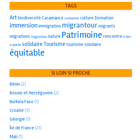
TAGS
Art
biodiversité
Casamance
culture
formation
civilisation
migrantour
immersion
immigration
migrants
Patrimoine
migrations
nature
rencontre
mygrantour
si loin
solidaire
Tourisme
tourisme solidaire
si proche
équitable
SI LOIN SI PROCHE
Bénin
(2)
Bosnie et Herzégovine
(2)
Burkina Faso
(1)
Croatie
(3)
Géorgie
(1)
Île de France
(21)
Mali
(1)